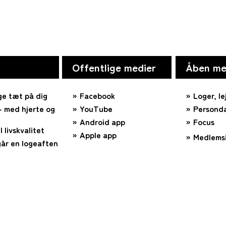
Offentlige medier
Åben me
ge tæt på dig
Facebook
Loger, le
 med hjerte og
YouTube
Personda
Android app
Focus
l livskvalitet
Apple app
Medlems
år en logeaften