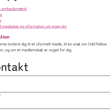
ns embedsmænd
er
e
il mødeplan og information om egen lejr
ation
gerne invitere dig til et uformelt møde, til en snak om Odd Fellow
n, og om et medlemskab er noget for dig.
ntakt
: