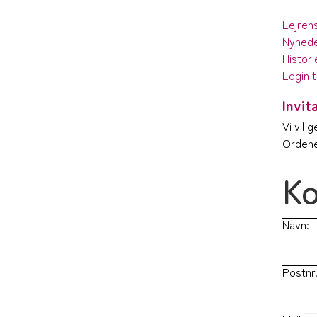
Lejre
Nyhed
Histori
Login t
Invit
Vi vil 
Ordene
Ko
Navn:
Postnr.