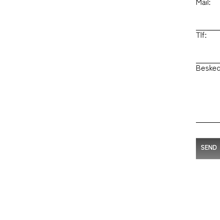
Mail:
Tlf:
Besked
SEND