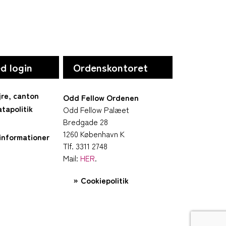
d login
Ordenskontoret
jre, canton
Odd Fellow Ordenen
tapolitik
Odd Fellow Palæet
Bredgade 28
1260 København K
informationer
Tlf. 3311 2748
Mail:
HER
.
Cookiepolitik