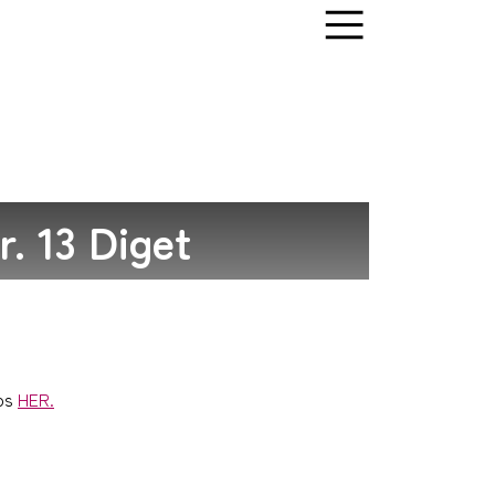
r. 13 Diget
ps
HER.